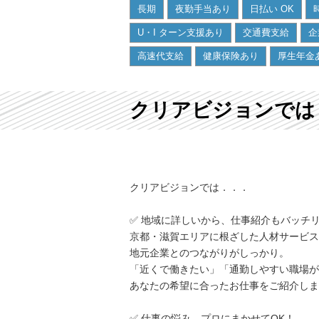
長期
夜勤手当あり
日払い OK
U・I ターン支援あり
交通費支給
企
高速代支給
健康保険あり
厚生年金
クリアビジョンでは
クリアビジョンでは．．．
✅ 地域に詳しいから、仕事紹介もバッチ
京都・滋賀エリアに根ざした人材サービス
地元企業とのつながりがしっかり。
「近くで働きたい」「通勤しやすい職場が
あなたの希望に合ったお仕事をご紹介しま
✅ 仕事の悩み、プロにまかせてOK！