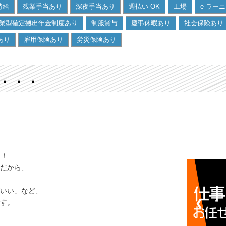
時給
残業手当あり
深夜手当あり
週払い OK
工場
e ラー
業型確定拠出年金制度あり
制服貸与
慶弔休暇あり
社会保険あり
あり
雇用保険あり
労災保険あり
．．．
リ！
だから、
いい」など、
す。
❮