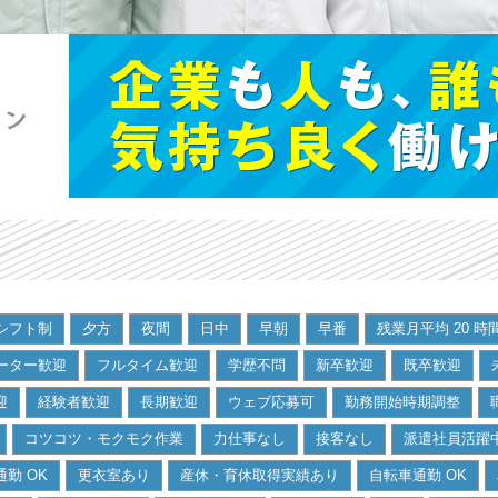
シフト制
夕方
夜間
日中
早朝
早番
残業月平均 20 時
ーター歓迎
フルタイム歓迎
学歴不問
新卒歓迎
既卒歓迎
迎
経験者歓迎
長期歓迎
ウェブ応募可
勤務開始時期調整
コツコツ・モクモク作業
力仕事なし
接客なし
派遣社員活躍
勤 OK
更衣室あり
産休・育休取得実績あり
自転車通勤 OK