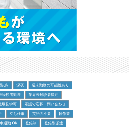
間以内
深夜
週末勤務の可能性あり
未経験者歓迎
業界未経験者歓迎
職場見学可
電話で応募・問い合わせ
中
立ち仕事
英語力不要
軽作業
車通勤 OK
登録制
登録型派遣