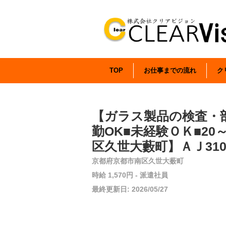
TOP
お仕事までの流れ
ク
【ガラス製品の検査・
勤OK■未経験ＯＫ■2
区久世大藪町】ＡＪ310-
京都府京都市南区久世大薮町
時給 1,570円 - 派遣社員
最終更新日: 2026/05/27