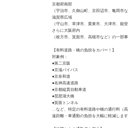
京都府南部
（宇治市、久御山町、京田辺市、亀岡市な
滋賀県広域
（守山市、草津市、栗東市、大津市、能登
さらに大阪府内
（枚方市、箕面市、高槻市など）の一部事
【有料道路・橋の負担をカバー！】
対象例：
●第二京阪
●京滋バイパス
●京奈和道
●名神高速道路
●京都縦貫自動車道
●琵琶湖大橋
●箕面トンネル
…など、特定の有料道路や橋の通行料（高
遠距離・車通勤の負担を大幅に軽減します