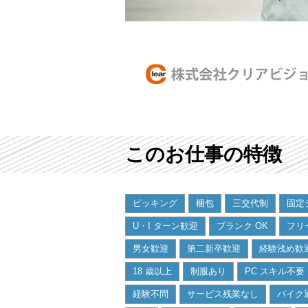
このお仕事の特徴
ピッキング
梱包
三交代制
固定
U・I ターン歓迎
ブランク OK
フリ
男女歓迎
第二新卒歓迎
経験浅め歓
18 歳以上
制服あり
PC スキル不要
経験不問
サービス残業なし
バイク通