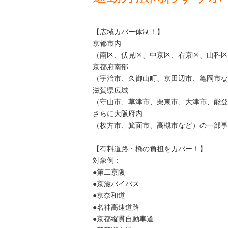
【広域カバー体制！】
京都市内
（南区、伏見区、中京区、右京区、山科区
京都府南部
（宇治市、久御山町、京田辺市、亀岡市な
滋賀県広域
（守山市、草津市、栗東市、大津市、能登
さらに大阪府内
（枚方市、箕面市、高槻市など）の一部事
【有料道路・橋の負担をカバー！】
対象例：
●第二京阪
●京滋バイパス
●京奈和道
●名神高速道路
●京都縦貫自動車道