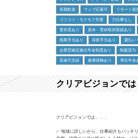
長期歓迎
ウェブ応募可
リモート面接
コツコツ・モクモク作業
力仕事なし
更衣室あり
産休・育休取得実績あり
残業手当あり
深夜手当あり
週払い 
企業型確定拠出年金制度あり
制服貸与
高速代支給
健康保険あり
厚生年金
クリアビジョンでは
クリアビジョンでは．．．
✅ 地域に詳しいから、仕事紹介もバッチ