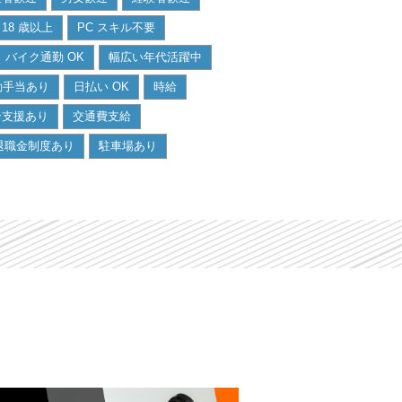
18 歳以上
PC スキル不要
バイク通勤 OK
幅広い年代活躍中
勤手当あり
日払い OK
時給
ン支援あり
交通費支給
退職金制度あり
駐車場あり