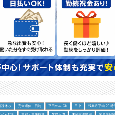
日祝休み
完全週休二日制
平日のみ OK
日中
残業月平均 20 
タイム歓迎
主婦・主夫歓迎
学歴不問
未経験者歓迎
業界未経