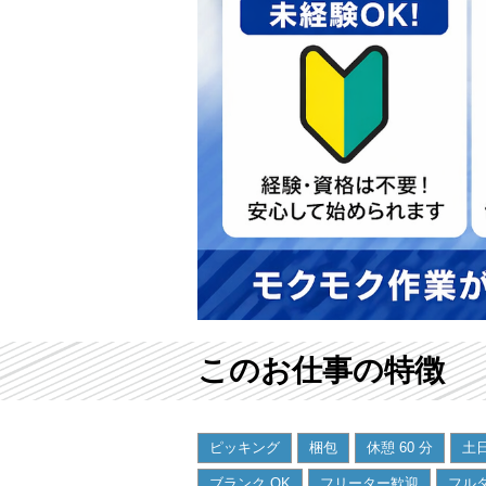
このお仕事の特徴
ピッキング
梱包
休憩 60 分
土
ブランク OK
フリーター歓迎
フル