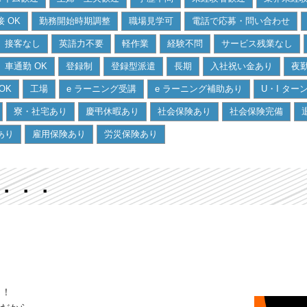
 OK
勤務開始時期調整
職場見学可
電話で応募・問い合わせ
接客なし
英語力不要
軽作業
経験不問
サービス残業なし
車通勤 OK
登録制
登録型派遣
長期
入社祝い金あり
夜
OK
工場
e ラーニング受講
e ラーニング補助あり
U・I ター
寮・社宅あり
慶弔休暇あり
社会保険あり
社会保険完備
あり
雇用保険あり
労災保険あり
．．．
リ！