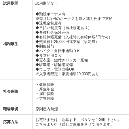
試用期間
試用期間なし
◆勤続ボーナス有
※毎月1万円のボーナスを最大10万円まで支給
◆退職金制度有
◆日払い制度有（当社規定あり）
◆各種社会保険完備
◆有給休暇完備（入社時に有給休暇3日付与）
◆交通費月25,000円迄支給（規定有）
福利厚生
◆制服貸与
◆バイク・自転車通勤ＯＫ
◆食堂利用ＯＫ
◆更衣室・鍵付きロッカー完備
◆駐車場・駐輪場完備
◆ウェブ・電話面接OK
※入寮者限定！家賃補助20,000円あり
・健康保険
・厚生年金
社会保険
・雇用保険
・労災保険
職場環境
原則屋内禁煙
お電話または「応募する」ボタンをご利用下さい。
応募方法
こちらより折り返しご連絡をさせて頂きます。