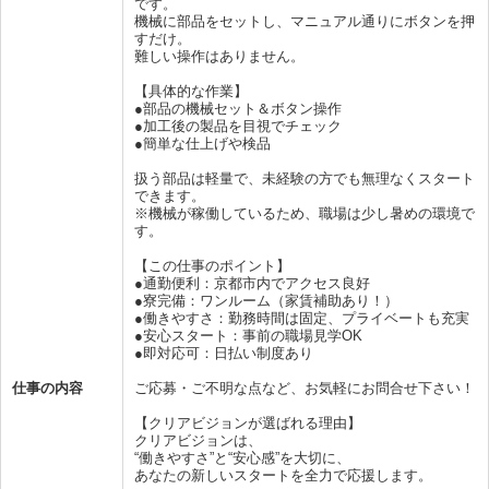
です。
機械に部品をセットし、マニュアル通りにボタンを押
すだけ。
難しい操作はありません。
【具体的な作業】
●部品の機械セット＆ボタン操作
●加工後の製品を目視でチェック
●簡単な仕上げや検品
扱う部品は軽量で、未経験の方でも無理なくスタート
できます。
※機械が稼働しているため、職場は少し暑めの環境で
す。
【この仕事のポイント】
●通勤便利：京都市内でアクセス良好
●寮完備：ワンルーム（家賃補助あり！）
●働きやすさ：勤務時間は固定、プライベートも充実
●安心スタート：事前の職場見学OK
●即対応可：日払い制度あり
仕事の内容
ご応募・ご不明な点など、お気軽にお問合せ下さい！
【クリアビジョンが選ばれる理由】
クリアビジョンは、
“働きやすさ”と“安心感”を大切に、
あなたの新しいスタートを全力で応援します。