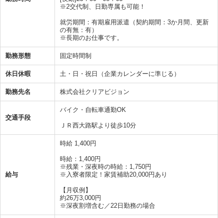
※2交代制、日勤専属も可能！
就労期間：有期雇用派遣（契約期間：3か月間、更新
の有無：有）
※長期のお仕事です。
勤務形態
固定時間制
休日休暇
土・日・祝日（企業カレンダーに準じる）
勤務先名
株式会社クリアビジョン
バイク・自転車通勤OK
交通手段
ＪＲ西大路駅より徒歩10分
時給 1,400円
時給：1,400円
※残業・深夜時の時給：1,750円
給与
※入寮者限定！家賃補助20,000円あり
【月収例】
約26万3,000円
※深夜割増含む／22日勤務の場合