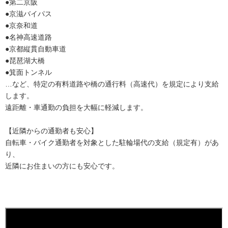
●第二京阪
●京滋バイパス
●京奈和道
●名神高速道路
●京都縦貫自動車道
●琵琶湖大橋
●箕面トンネル
…など、特定の有料道路や橋の通行料（高速代）を規定により支給
します。
遠距離・車通勤の負担を大幅に軽減します。
【近隣からの通勤者も安心】
自転車・バイク通勤者を対象とした駐輪場代の支給（規定有）があ
り、
近隣にお住まいの方にも安心です。