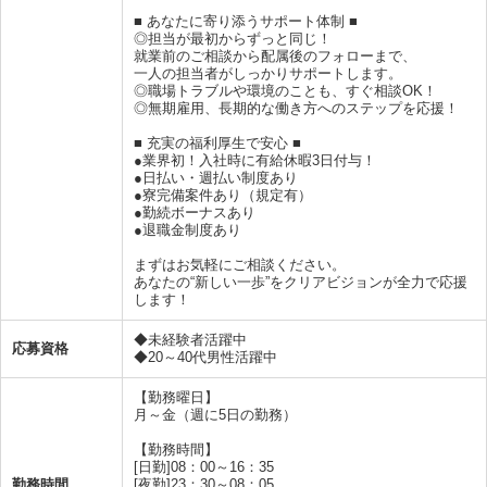
■ あなたに寄り添うサポート体制 ■
◎担当が最初からずっと同じ！
就業前のご相談から配属後のフォローまで、
一人の担当者がしっかりサポートします。
◎職場トラブルや環境のことも、すぐ相談OK！
◎無期雇用、長期的な働き方へのステップを応援！
■ 充実の福利厚生で安心 ■
●業界初！入社時に有給休暇3日付与！
●日払い・週払い制度あり
●寮完備案件あり（規定有）
●勤続ボーナスあり
●退職金制度あり
まずはお気軽にご相談ください。
あなたの“新しい一歩”をクリアビジョンが全力で応援
します！
◆未経験者活躍中
応募資格
◆20～40代男性活躍中
【勤務曜日】
月～金（週に5日の勤務）
【勤務時間】
[日勤]08：00～16：35
勤務時間
[夜勤]23：30～08：05