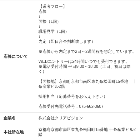
【選考フロー】
応募
↓
面接（1回）
↓
職場見学（1回）
↓
内定（即日合否判断致します）
※応募から内定まで2日～2週間程を想定しています。
応募について
WEBエントリーは24時間いつでも受付できます。
※電話受付時間 平日9:00～18:00（土日、祝日は除
く）
【面接地】京都府京都市南区東九条松田町15番地 十
条産業ビル2階
採用担当（応募番号をお伝え下さい）
応募受付先電話番号：075-662-0607
企業名
株式会社クリアビジョン
京都府京都市南区東九条松田町15番地 十条産業ビル2
本社所在地
階