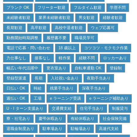
ブランク OK
フリーター歓迎
フルタイム歓迎
学歴不問
未経験者歓迎
業界未経験者歓迎
男女歓迎
経験者歓迎
長期歓迎
高卒歓迎
高校中退者歓迎
ウェブ応募可
勤務開始時期調整
履歴書不要
職場見学可
電話で応募・問い合わせ
18 歳以上
コツコツ・モクモク作業
力仕事なし
接客なし
軽作業
経験不問
ロッカーあり
幅広い年代活躍中
更衣室あり
自転車通勤 OK
登録制
登録型派遣
長期
入社祝い金あり
夜勤手当あり
日払い OK
時給
残業手当あり
深夜手当あり
週払い OK
工場
e ラーニング受講
e ラーニング補助あり
U・I ターン支援あり
交通費支給
住宅手当あり
制服貸与
寮・社宅あり
慶弔休暇あり
有給休暇あり
社会保険完備
退職金制度あり
駐車場あり
駐輪場あり
高速代支給