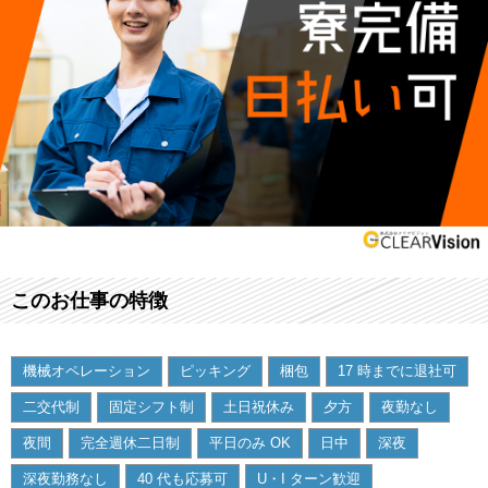
このお仕事の特徴
機械オペレーション
ピッキング
梱包
17 時までに退社可
二交代制
固定シフト制
土日祝休み
夕方
夜勤なし
夜間
完全週休二日制
平日のみ OK
日中
深夜
深夜勤務なし
40 代も応募可
U・I ターン歓迎